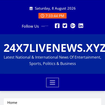
Skip
Saturday, 8 August 2026
to
content
7:33:45 PM
Follow Us
24X7LIVENEWS.XY
Latest National & International News Of Entertainment,
Sports, Politics & Business
Home