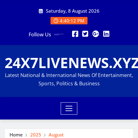
Skip
Saturday, 8 August 2026
to
content
4:40:13 PM
Follow Us
24X7LIVENEWS.XY
Latest National & International News Of Entertainment,
Sports, Politics & Business
Home
2025
August