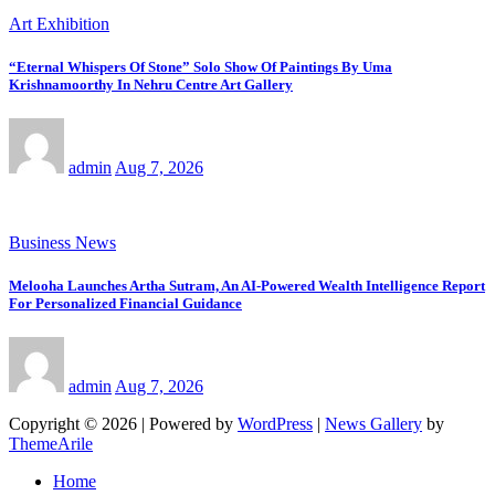
Art Exhibition
“Eternal Whispers Of Stone” Solo Show Of Paintings By Uma
Krishnamoorthy In Nehru Centre Art Gallery
admin
Aug 7, 2026
Business News
Melooha Launches Artha Sutram, An AI-Powered Wealth Intelligence Report
For Personalized Financial Guidance
admin
Aug 7, 2026
Copyright © 2026 | Powered by
WordPress
|
News Gallery
by
ThemeArile
Home