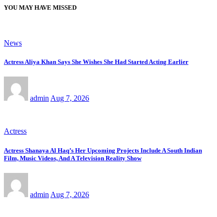
YOU MAY HAVE MISSED
News
Actress Aliya Khan Says She Wishes She Had Started Acting Earlier
admin
Aug 7, 2026
Actress
Actress Shanaya Al Haq’s Her Upcoming Projects Include A South Indian
Film, Music Videos, And A Television Reality Show
admin
Aug 7, 2026