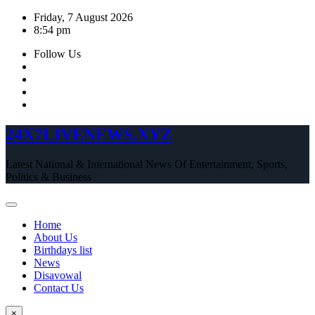
Skip
Friday, 7 August 2026
to
8:54 pm
content
Follow Us
24X7LIVENEWS.XYZ
Latest National & International News Of Entertainment, Sports,
Politics & Business
Home
About Us
Birthdays list
News
Disavowal
Contact Us
×