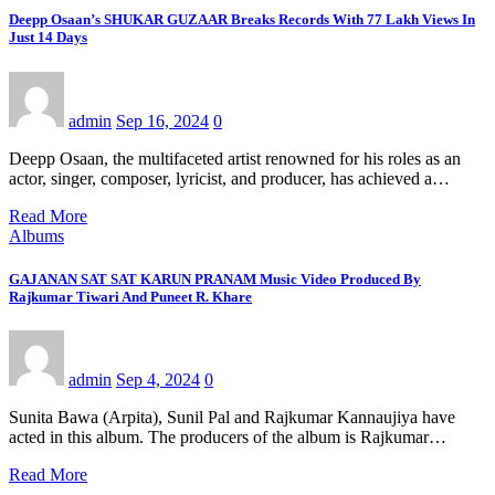
Deepp Osaan’s SHUKAR GUZAAR Breaks Records With 77 Lakh Views In
Just 14 Days
admin
Sep 16, 2024
0
Deepp Osaan, the multifaceted artist renowned for his roles as an
actor, singer, composer, lyricist, and producer, has achieved a…
Read More
Albums
GAJANAN SAT SAT KARUN PRANAM Music Video Produced By
Rajkumar Tiwari And Puneet R. Khare
admin
Sep 4, 2024
0
Sunita Bawa (Arpita), Sunil Pal and Rajkumar Kannaujiya have
acted in this album. The producers of the album is Rajkumar…
Read More