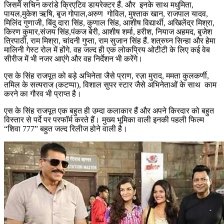
जिसमें सचिन करांडे क्रिएटिव डायरेक्टर हैं. और इनके साथ मधुमिता,
पायल,मुकेश ऋषि, बृज गोपाल,अरुण गोविल, मुश्ताक खान, राजपाल यादव,
मिलिंद गुणाजी, बिंदु दारा सिंह, कुणाल सिंह, आशीष विद्यार्थी, अखिलेंद्र मिश्रा,
किरण कुमार,संजय सिंह,पंकज बेरी, आशीष शर्मा, हरीश, नियाज अहमद, बृजेश
त्रिपाठी, राम मिश्रा, चांदनी गुप्ता, राम सुजान सिंह हैं. शत्रुघ्न सिन्हा और हेमा
मालिनी गेस्ट रोल में होंगे. वह जल्द ही एक लोकप्रिय ओटीटी के लिए कई वेब
सीरीज में भी नजर आएंगे और वह निर्देशन भी करेंगे।
एस के सिंह राजपूत को बड़े अभिनेता जैसे प्राण, रज़ा मुराद, ममता कुलकर्णी,
तमिल के सत्यराज (कटप्पा), विशाल सुपर स्टार जैसे अभिनेताओं के साथ काम
करने का गौरव भी प्राप्त है।
एस के सिंह राजपूत एक बहुत ही उम्दा कलाकार हैं और अपने किरदार को बहुत
विस्तार से पर्दे पर परफॉर्म करते हैं। मुख्य भूमिका वाली इनकी पहली फिल्म
“शिवा 777” बहुत जल्द रिलीज होने वाली है।