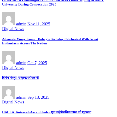
Governor Of Chhattisgarh H.E. Ramen Deka Plants Sapling At AAFT
University During Convocation 2025
admin
Nov 11, 2025
Digital News
Advocate Vinay Kumar Dubey’s Birthday Celebrated With Great
Enthusiasm Across The Nation
admin
Oct 7, 2025
Digital News
बिपिन मिश्रा: उत्कृष्ट परोपकारी
admin
Sep 13, 2025
Digital News
HALLA: Antasyah Aarambhah – एक नई पौराणिक गाथा की शुरुआत