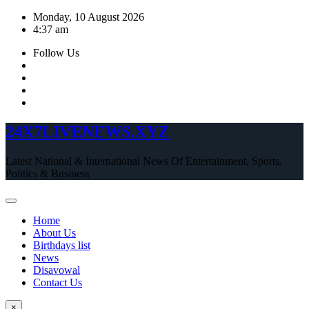
Skip
Monday, 10 August 2026
to
4:37 am
content
Follow Us
24X7LIVENEWS.XYZ
Latest National & International News Of Entertainment, Sports,
Politics & Business
Home
About Us
Birthdays list
News
Disavowal
Contact Us
×