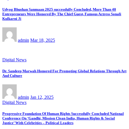
Udyog Bhushan Sanmaan 2025 successfully Concluded, More Than 40
Entrepreneurs Were Honored By The Chief Guest, Famous Actress Sonali
Kulkarni Ji
admin
Mar 18, 2025
Digital News
Dr. Sandeep Marwah Honored For Promoting Global Relations Through Art
And Culture
admin
Jan 12, 2025
Digital News
Progressive Foundation Of Human Rights Successfully Concluded National
Conference On ‘Gandhi, Mission Clean India, Human Rights & Social
Justice’ With Celebrities – Political Leaders