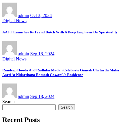
admin
Oct 3, 2024
Digital News
AAFT Launches Its 122nd Batch With A Deep Emphasis On Spirituality
admin
Sep 18, 2024
Digital News
Randeep Hooda And Radhika Madan Celebrate Ganesh Chaturthi Maha
Aarti At Nidarshana Ramesh Gowani\’s Residence
admin
Sep 18, 2024
Search
Search
Recent Posts